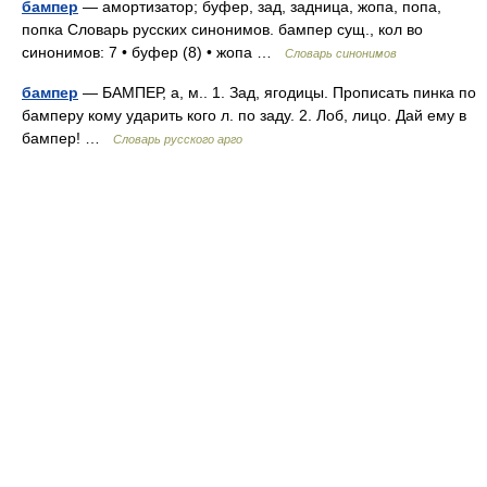
бампер
— амортизатор; буфер, зад, задница, жопа, попа,
попка Словарь русских синонимов. бампер сущ., кол во
синонимов: 7 • буфер (8) • жопа …
Словарь синонимов
бампер
— БАМПЕР, а, м.. 1. Зад, ягодицы. Прописать пинка по
бамперу кому ударить кого л. по заду. 2. Лоб, лицо. Дай ему в
бампер! …
Словарь русского арго