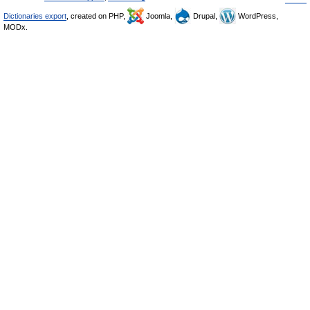
Dictionaries export
, created on PHP,
Joomla,
Drupal,
WordPress,
MODx.