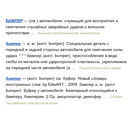
БАМПЕР
— (см.) автомобиля, служащий для восприятия и
смягчения случайных аварийных ударов о внешние
препятствия …
Большая политехническая энциклопедия
бампер
— а; м. [англ. bumper]. Специальная деталь с
передней и задней стороны автомобиля для смягчения силы
удара. * * * бампер (англ. bumper), приспособление в виде
скобы из металла или ударопрочной пластмассы, укрепляемое
на передней части автомобиля (а …
Энциклопедический словарь
бампер
— (англ. bumper) см. буфер. Новый словарь
иностранных слов. by EdwART, , 2009. бампер а, м. (англ.
bumper). Буфер у автомобиля. Бамперный относящийся к
бамперу, бамперам. || Ср. амортизатор, демпфер …
Словарь
иностранных слов русского языка